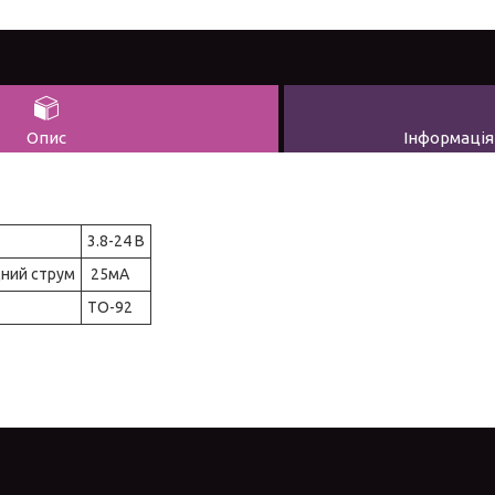
Опис
Інформація
3.8-24 В
ний струм
25мА
TO-92