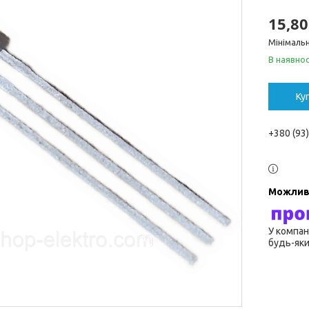
15,80
Мінімальн
В наявнос
Ку
+380 (93
У компан
будь-яки