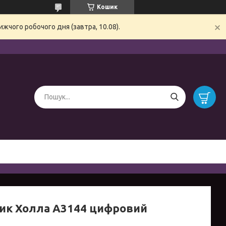
Кошик
жчого робочого дня (завтра, 10.08).
ик Холла A3144 цифровий