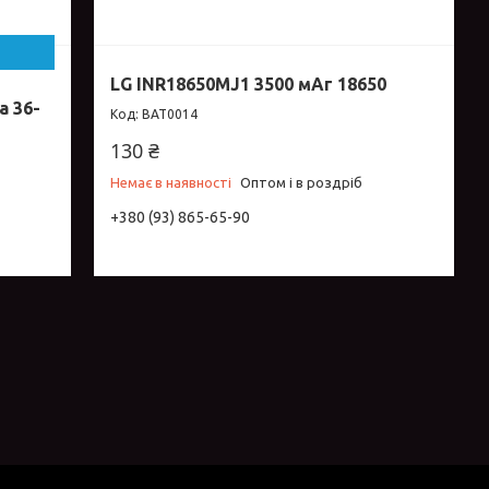
LG INR18650MJ1 3500 мАг 18650
а 36-
BAT0014
130 ₴
Немає в наявності
Оптом і в роздріб
+380 (93) 865-65-90