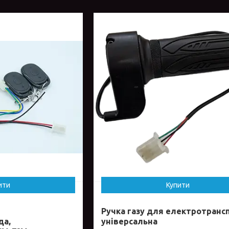
ити
Купити
Ручка газу для електротранс
да,
універсальна