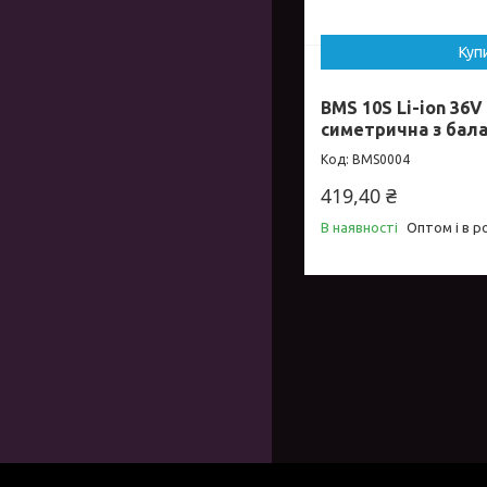
Куп
BMS 10S Li-ion 36V
симетрична з бал
BMS0004
419,40 ₴
В наявності
Оптом і в р