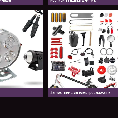
риладів
Корпуси та ящики для АКБ
Запчастини для електросамокатів