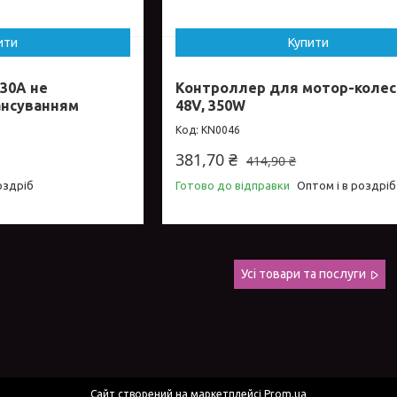
ити
Купити
 30А не
Контроллер для мотор-колес
ансуванням
48V, 350W
KN0046
381,70 ₴
414,90 ₴
оздріб
Готово до відправки
Оптом і в роздріб
Усі товари та послуги
Сайт створений на маркетплейсі
Prom.ua