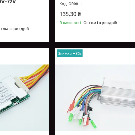
8V-72V
OR0011
135,30 ₴
В наявності
Оптом і в роздріб
том і в роздріб
–8%