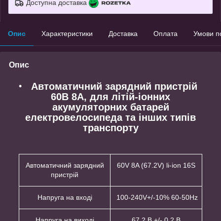
Доступна доставка
Опис
Характеристики
Доставка
Оплата
Умови п
Опис
Автоматичний зарядний пристрій
60В 8А, для літій-іонних
акумуляторних батарей
електровелосипеда та інших типів
транспорту
Автоматичний зарядний
60V 8A (67.2V) li-ion 16S
пристрій
Напруга на вході
100-240V+/-10% 60-50Hz
Напруга на виході
67.2 В +/- 0,2 В