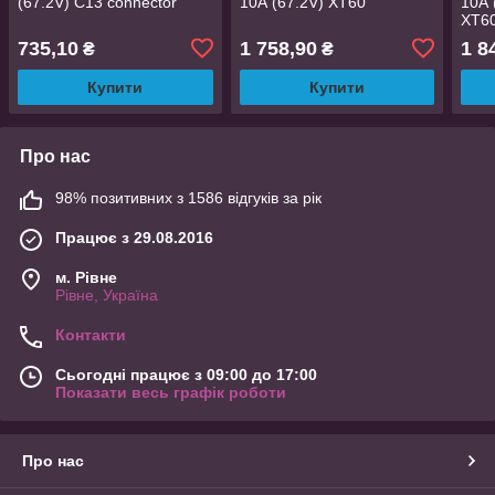
(67.2V) C13 connector
10А (67.2V) XT60
10А 
XT6
735,10
1 758,90
1 8
₴
₴
Купити
Купити
Про нас
98% позитивних з 1586 відгуків за рік
Працює з 29.08.2016
м. Рівне
Рівне, Україна
Контакти
Сьогодні працює з 09:00 до 17:00
Показати весь графік роботи
Про нас