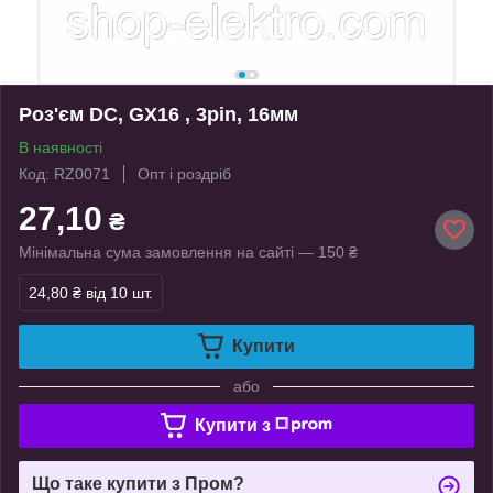
Роз'єм DC, GX16 , 3pin, 16мм
В наявності
Код: RZ0071
Опт і роздріб
27,10
₴
Мінімальна сума замовлення на сайті — 150 ₴
24,80 ₴
від 10 шт.
Купити
або
Купити з
Що таке купити з Пром?