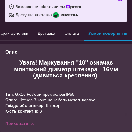
Замовлення під захистом
Доступна доставка
арактеристики
Доставка
Оплата
Умови повернення
Опис
Увага! Маркування "16" означає
монтажний діаметр штекера - 16мм
(дивиться креслення).
Тип
: GX16 Роз'єми промислові IP55
Опис
: Штекер 3-конт. на кабель метал. корпус
Гніздо або штекер
: Штекер
К-сть контактів
: 3
Приховати