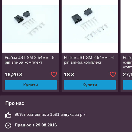
Роз'єм JST SM 2.54мм - 5
Роз'єм JST SM 2.54мм - 6
Роз'
pin sm-5a комплект
pin sm-6a комплект
живл
жовт
16,20
18
27,
₴
₴
Купити
Купити
Про нас
98% позитивних з 1591 відгука за рік
Працює з 29.08.2016