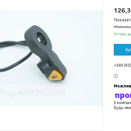
126,3
Показат
Мінімальн
Готово д
Ку
+380 (93
У компан
будь-яки