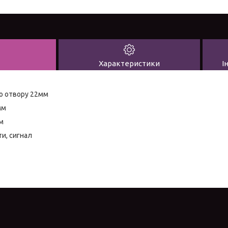
Характеристики
І
о отвору 22мм
мм
м
и, сигнал