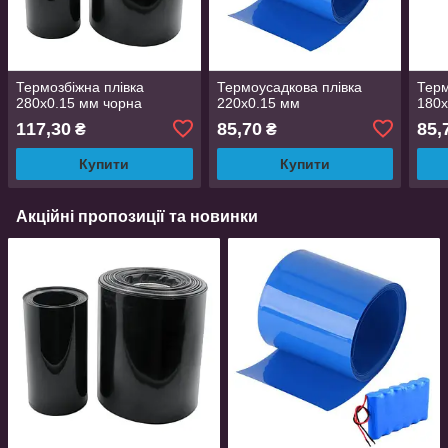
Термозбіжна плівка
Термоусадкова плівка
Терм
280х0.15 мм чорна
220х0.15 мм
180х
117,30
85,70
85,
₴
₴
Купити
Купити
Акційні пропозиції та новинки