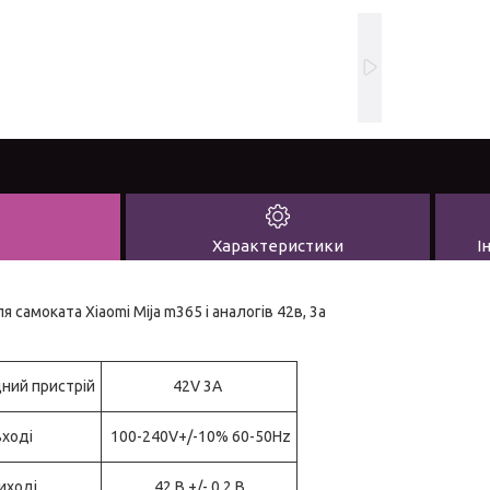
Характеристики
І
 самоката Xiaomi Mija m365 і аналогів 42в, 3а
ний пристрій
42V 3A
вході
100-240V+/-10% 60-50Hz
иході
42 В +/- 0,2 В