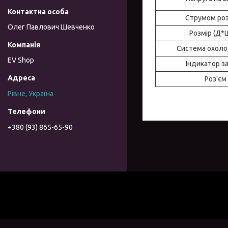
Струмом ро
Олег Павлович Шевченко
Розмір (Д*
Система охол
EV Shop
Індикатор з
Роз'єм
Рівне, Україна
+380 (93) 865-65-90