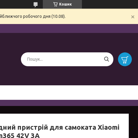
Кошик
йближчого робочого дня (10.08).
дний пристрій для самоката Xiaomi
m365 42V 3A