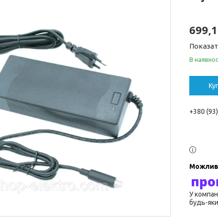
699,1
Показат
В наявнос
Ку
+380 (93
У компан
будь-яки