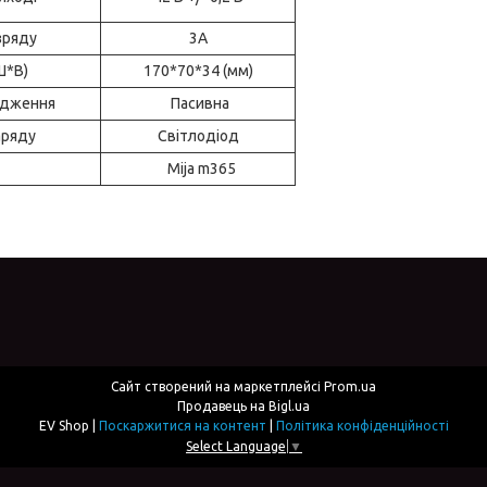
зряду
3А
Ш*В)
170*70*34 (мм)
одження
Пасивна
аряду
Світлодіод
Mija m365
Сайт створений на маркетплейсі
Prom.ua
Продавець на Bigl.ua
EV Shop |
Поскаржитися на контент
|
Політика конфіденційності
Select Language
▼