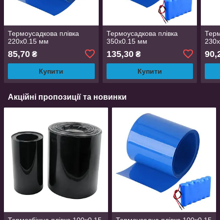
Термоусадкова плівка
Термоусадкова плівка
Терм
220х0.15 мм
350х0.15 мм
230х
85,70
135,30
90,
₴
₴
Купити
Купити
Акційні пропозиції та новинки
Термозбіжна плівка 100х0.15
Термоусадна плівка 100x0.15