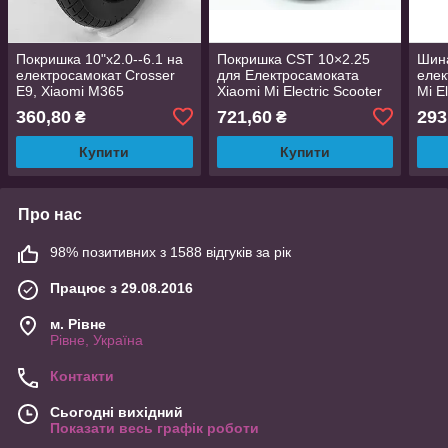
Покришка 10"х2.0--6.1 на
Покришка CST 10×2.25
Шина
електросамокат Crosser
для Електросамоката
елек
E9, Xiaomi M365
Xiaomi Mi Electric Scooter
Mi E
безкамерна
M365/1S/Essential/Pro/Pro2/3
інши
360,80
721,60
293
₴
₴
Купити
Купити
Про нас
98% позитивних з 1588 відгуків за рік
Працює з 29.08.2016
м. Рівне
Рівне, Україна
Контакти
Сьогодні вихідний
Показати весь графік роботи