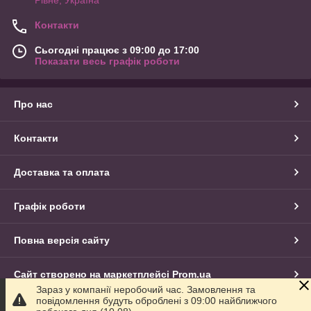
Контакти
Сьогодні працює з 09:00 до 17:00
Показати весь графік роботи
Про нас
Контакти
Доставка та оплата
Графік роботи
Повна версія сайту
Сайт створено на маркетплейсі
Prom.ua
Зараз у компанії неробочий час. Замовлення та
повідомлення будуть оброблені з 09:00 найближчого
Політика конфіденційності