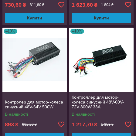
730,60
1 623,60
₴
₴
811,80 ₴
1 804 ₴
Купити
Купити
–10%
–10%
Контроллер для мотор-
Контролер для мотор-колеса
колеса синусний 48V-60V-
синусний 48V-64V 500W
72V 800W 33A
В наявності
В наявності
893
1 217,70
₴
₴
992,20 ₴
1 353 ₴