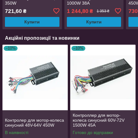
350W
1000W 38A
450
721,60
1 244,80
730
₴
₴
1 353 ₴
Купити
Купити
Акційні пропозиції та новинки
–10%
–10%
Контроллер для мотор-
Контролер для мотор-колеса
колеса синусний 60V-72V
синусний 48V-64V 450W
1500W 45A
В наявності
Готово до відправки