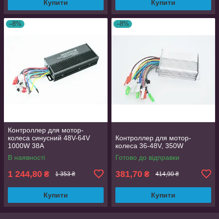
Купити
Купити
–8%
–8%
Контроллер для мотор-
колеса синусний 48V-64V
Контроллер для мотор-
1000W 38A
колеса 36-48V, 350W
В наявності
Готово до відправки
1 244,80
381,70
₴
₴
1 353 ₴
414,90 ₴
Купити
Купити