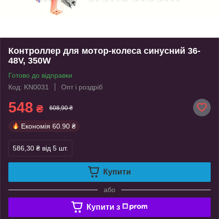
Контроллер для мотор-колеса синусний 36-
48V, 350W
Готово до відправки
Код: KN0031
Опт і роздріб
548
₴
608,90 ₴
Економія
60.90 ₴
586,30 ₴
від 5 шт.
Купити
або
Купити з