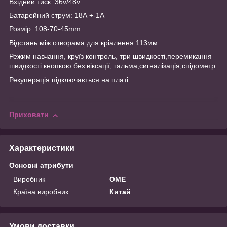
Вхідний тиск: 36v/48v
Батарейний струм: 18А +-1A
Розмір: 108-70-45mm
Відстань між отворама для кріалення 113мм
Режим навчання, круїз контроль, три швидкості,перемикання
швидкості кнопкою без віксації, гальма,сигналізація,спідометр
Рекуперація підключається на платі
Приховати
Характеристики
Основні атрибути
Виробник
OME
Країна виробник
Китай
Умови доставки