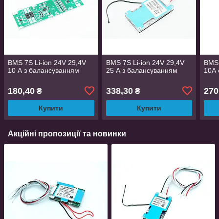
BMS 7S Li-ion 24V 29,4V
BMS 7S Li-ion 24V 29,4V
BMS 
10 А з балансуванням
25 А з балансуванням
10А 
180,40
338,30
270
₴
₴
Купити
Купити
Акційні пропозиції та новинки