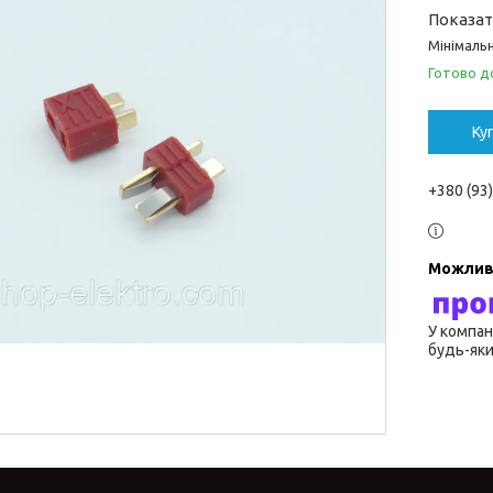
Показат
Мінімальн
Готово д
Ку
+380 (93
У компан
будь-яки