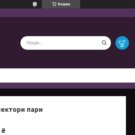
Кошик
нектори пари
 ₴