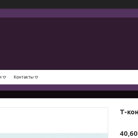
и
Контакты
Т-ко
40,60