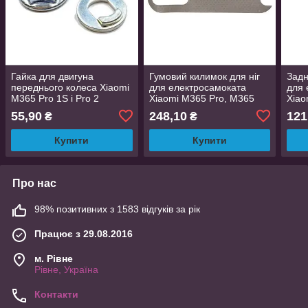
Гайка для двигуна
Гумовий килимок для ніг
Задн
переднього колеса Xiaomi
для електросамоката
для 
M365 Pro 1S і Pro 2
Xiaomi M365 Pro, M365
Xiao
Pro 2
55,90
248,10
121
₴
₴
Купити
Купити
Про нас
98% позитивних з 1583 відгуків за рік
Працює з 29.08.2016
м. Рівне
Рівне, Україна
Контакти