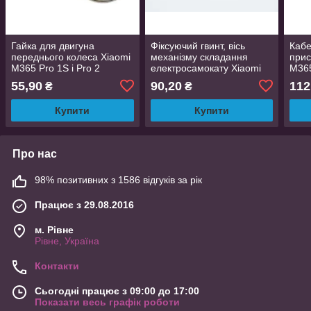
Гайка для двигуна
Фіксуючий гвинт, вісь
Кабе
переднього колеса Xiaomi
механізму складання
прис
M365 Pro 1S і Pro 2
електросамокату Xiaomi
M365
M365/Pro/Pro2/1S
2/1S
55,90
90,20
112
₴
₴
Купити
Купити
Про нас
98% позитивних з 1586 відгуків за рік
Працює з 29.08.2016
м. Рівне
Рівне, Україна
Контакти
Сьогодні працює з 09:00 до 17:00
Показати весь графік роботи