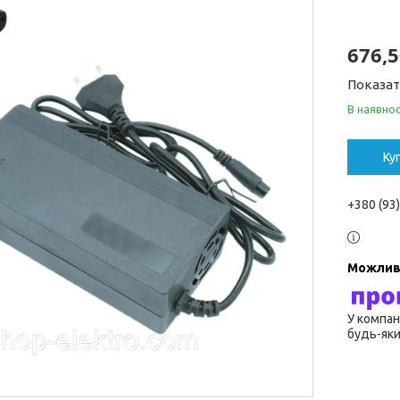
676,5
Показат
В наявнос
Ку
+380 (93
У компан
будь-яки