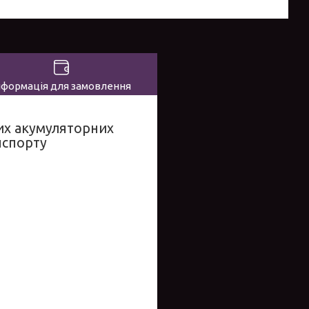
нформація для замовлення
них акумуляторних
нспорту