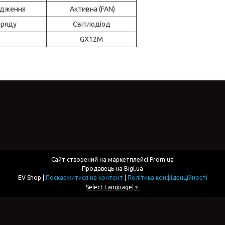
одження
Активна (FAN)
аряду
Світлодіод
GX12M
Сайт створений на маркетплейсі
Prom.ua
Продавець на Bigl.ua
EV Shop |
Поскаржитися на контент
|
Політика конфіденційності
Select Language
▼