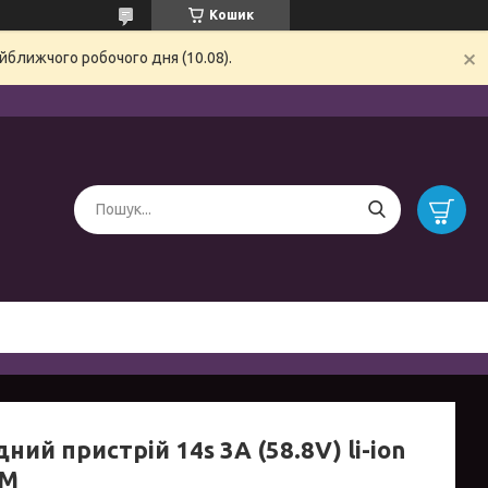
Кошик
йближчого робочого дня (10.08).
ний пристрій 14s 3A (58.8V) li-ion
2M