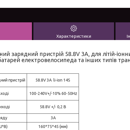
Характеристики
І
ий зарядний пристрій 58.8V 3А, для літій-іон
батарей електровелосипеда та інших типів тра
ний пристрій
58.8V 3A li-ion 14S
вході
100-240V+/-10% 60-50Hz
иході
58.8V +/- 0,2 В
ряду
3А
Ш*В)
160*75*45 (мм)