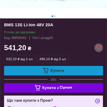
BMS 13S Li-ion 48V 20А
Готово до відправки
Код: BMS0042
Опт і роздріб
541,20
₴
532,20 ₴
від 2 шт.
496,10 ₴
від 5 шт.
Купити
або
Купити з
Що таке купити з Пром?