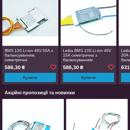
BMS 13S Li-ion 48V 50А з
Leiba BMS 13S Li-ion 48V
Leib
балансуванням,
15А симетрична з
20А 
симетрична
балансуванням
бал
586,30
586,30
631
₴
₴
Купити
Купити
Акційні пропозиції та новинки