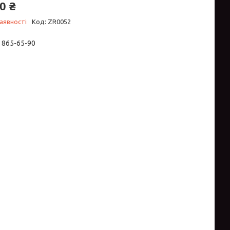
0 ₴
аявності
Код:
ZR0052
) 865-65-90