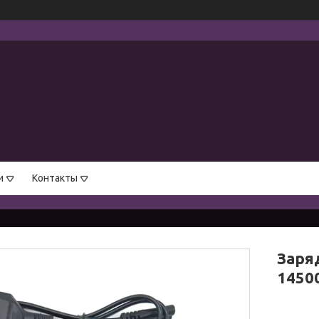
и
Контакты
Заря
14500