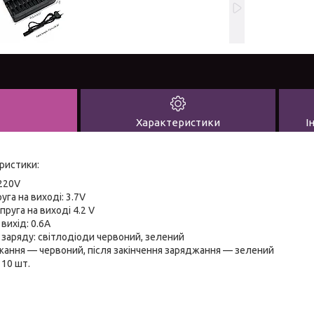
Характеристики
І
еристики:
 220V
уга на виході: 3.7V
руга на виході 4.2 V
вихід: 0.6А
 заряду: світлодіоди червоний, зелений
жання — червоний, після закінчення заряджання — зелений
 10 шт.