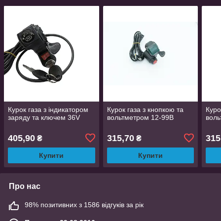
Курок газа з індикатором
Курок газа з кнопкою та
Куро
заряду та ключем 36V
вольтметром 12-99В
воль
405,90
315,70
315
₴
₴
Купити
Купити
Про нас
98% позитивних з 1586 відгуків за рік