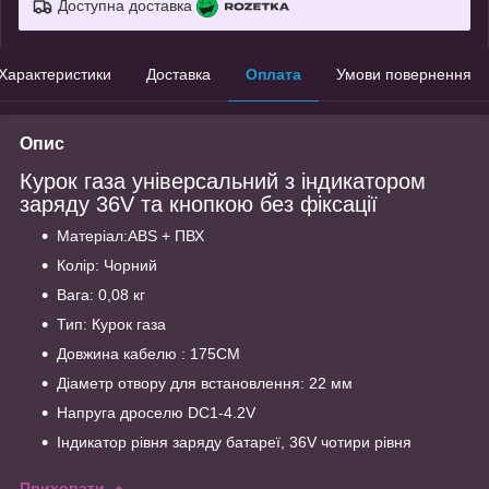
Доступна доставка
Характеристики
Доставка
Оплата
Умови повернення
Опис
Курок газа універсальний з індикатором
заряду 36V та кнопкою без фіксації
Матеріал:ABS + ПВХ
Колір: Чорний
Вага: 0,08 кг
Тип: Курок газа
Довжина кабелю : 175CM
Діаметр отвору для встановлення: 22 мм
Напруга дроселю DC1-4.2V
Індикатор рівня заряду батареї, 36V чотири рівня
Приховати