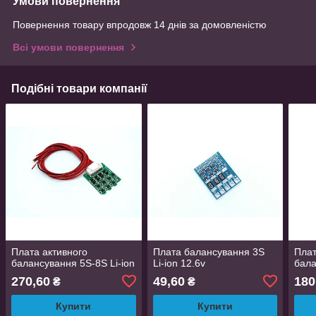
Умови повернення
Повернення товару впродовж 14 днів за домовленістю
Всі умови повернення
Подібні товари компанії
Плата активного
Плата балансування 3S
Плат
балансування 5S-8S Li-ion
Li-ion 12.6v
бала
270,60
49,60
180
₴
₴
Купити
Купити