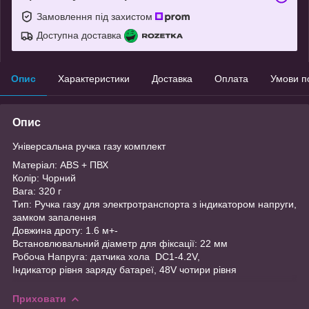
Замовлення під захистом
Доступна доставка
Опис
Характеристики
Доставка
Оплата
Умови п
Опис
Універсальна ручка газу комплект
Матеріал: ABS + ПВХ
Колір: Чорний
Вага: 320 г
Тип: Ручка газу для электротранспорта з індикатором напруги,
замком запалення
Довжина дроту: 1.6 м+-
Встановлювальний діаметр для фіксації: 22 мм
Робоча Напруга: датчика хола DC1-4.2V,
Індикатор рівня заряду батареї, 48V чотири рівня
Приховати