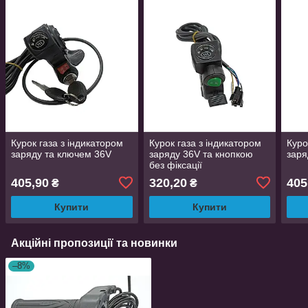
Курок газа з індикатором
Курок газа з індикатором
Куро
заряду та ключем 36V
заряду 36V та кнопкою
заря
без фіксації
405,90
320,20
405
₴
₴
Купити
Купити
Акційні пропозиції та новинки
–8%