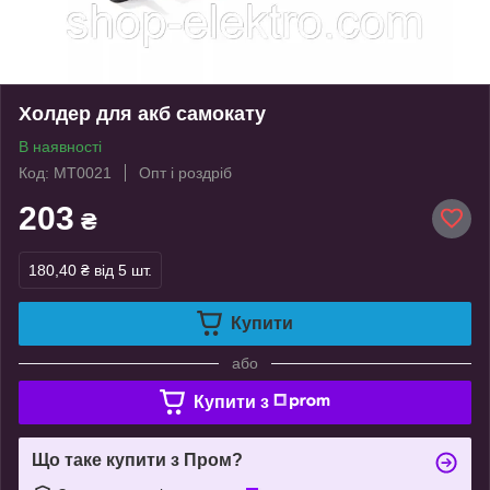
Xолдер для акб самокату
В наявності
Код: MT0021
Опт і роздріб
203
₴
180,40 ₴
від 5 шт.
Купити
або
Купити з
Що таке купити з Пром?