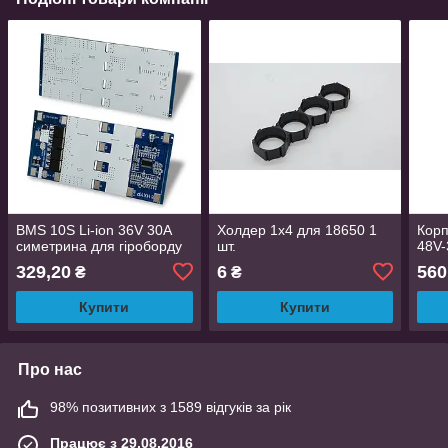
BMS 10S Li-ion 36V 30А
Холдер 1х4 для 18650 1
Корп
симетрина для гіроборду
шт.
48V-
329,20
6
560
₴
₴
Купити
Купити
Про нас
98% позитивних з 1589 відгуків за рік
Працює з 29.08.2016