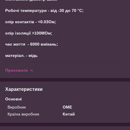
Робочі температури - від -30 до 70 °С;
опір контактів - <0.03Ом;
опір ізоляції >100МОм;
час життя - 6000 вмікань;
матеріал. - мідь
Приховати
Характеристики
Основні
Виробник
OME
Країна виробник
Китай