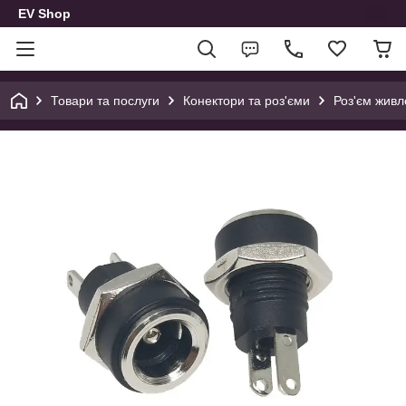
EV Shop
Товари та послуги
Конектори та роз'єми
Роз'єм живл