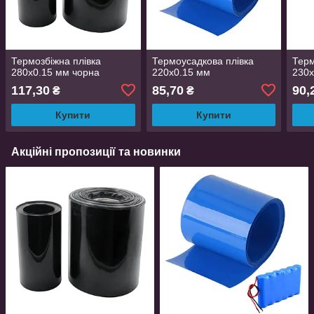
Термозбіжна плівка
Термоусадкова плівка
Терм
280х0.15 мм чорна
220х0.15 мм
230х
117,30
85,70
90,
₴
₴
Купити
Купити
Акційні пропозиції та новинки