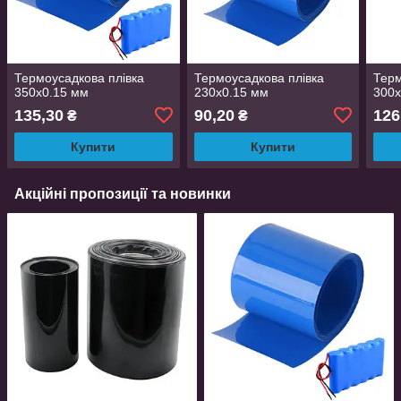
Термоусадкова плівка
Термоусадкова плівка
Терм
350х0.15 мм
230х0.15 мм
300х
135,30
90,20
126
₴
₴
Купити
Купити
Акційні пропозиції та новинки