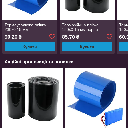
Термоусадкова плівка
Термозбіжна плівка
Терм
230х0.15 мм
180х0.15 мм чорна
150х
90,20
85,70
60,
₴
₴
Купити
Купити
Акційні пропозиції та новинки