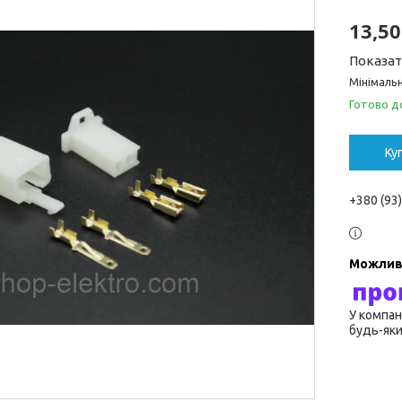
13,50
Показат
Мінімальн
Готово д
Ку
+380 (93
У компан
будь-яки