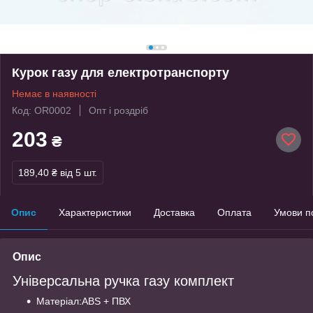
Курок газу для електротранспорту
Немає в наявності
Код: OR0002
Опт і роздріб
203
₴
189,40 ₴
від 5 шт.
Опис
Характеристики
Доставка
Оплата
Умови п
Опис
Універсальна ручка газу комплект
Матеріал:ABS + ПВХ